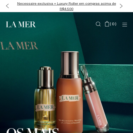
Necessaire exclusiva + Luxury Roller em compras acima de
R$4.500
(
0
)