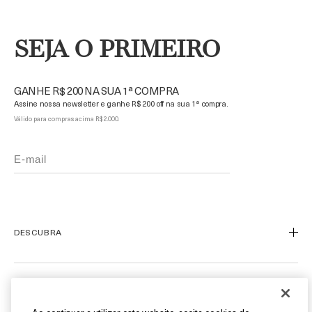
SEJA O PRIMEIRO
GANHE R$ 200 NA SUA 1ª COMPRA
Assine nossa newsletter e ganhe R$ 200 off na sua 1ª compra.
Válido para compras acima R$ 2.000.
DESCUBRA
Nosso Legado
Nossa Arte
ATENDIMENTO AO CLIENTE
Miracle Broth™