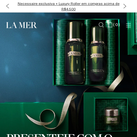
Ganhe Miniaturas Luxosas em todas as compras
(
0
)