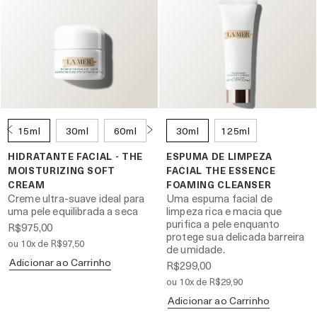
15ml
30ml
60ml
100ml
30ml
125ml
HIDRATANTE FACIAL - THE
ESPUMA DE LIMPEZA
MOISTURIZING SOFT
FACIAL THE ESSENCE
CREAM
FOAMING CLEANSER
Creme ultra-suave ideal para
Uma espuma facial de
uma pele equilibrada a seca
limpeza rica e macia que
purifica a pele enquanto
R$975,00
protege sua delicada barreira
ou 10x de R$97,50
de umidade.
Adicionar ao Carrinho
R$299,00
ou 10x de R$29,90
Adicionar ao Carrinho