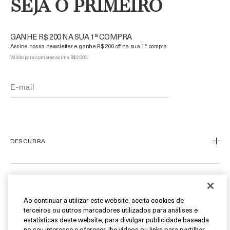
SEJA O PRIMEIRO
GANHE R$ 200 NA SUA 1ª COMPRA
Assine nossa newsletter e ganhe R$ 200 off na sua 1ª compra.
Válido para compras acima R$ 2.000.
DESCUBRA
Nosso Legado
Nossa Arte
ATENDIMENTO AO CLIENTE
Miracle Broth™
Ao continuar a utilizar este website, aceita cookies de
terceiros ou outros marcadores utilizados para análises e
Blue Heart
Meu Perfil
estatísticas deste website, para divulgar publicidade baseada
Ofertas
no seu interesse e oferecer-lhe vídeos ou links para partilhar
Fale Conosco