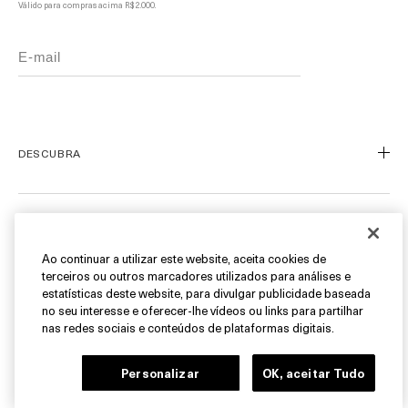
Válido para compras acima R$ 2.000.
DESCUBRA
Nosso Legado
Nossa Arte
ATENDIMENTO AO CLIENTE
Miracle Broth™
Ao continuar a utilizar este website, aceita cookies de
terceiros ou outros marcadores utilizados para análises e
Blue Heart
Meu Perfil
estatísticas deste website, para divulgar publicidade baseada
Ofertas
Fale Conosco
no seu interesse e oferecer-lhe vídeos ou links para partilhar
SIGA-NOS
nas redes sociais e conteúdos de plataformas digitais.
Personal Shopper
Cancelamentos & Devoluções
Instagram
Personalizar
OK, aceitar Tudo
Encontre uma Boutique/SPA
Facebook