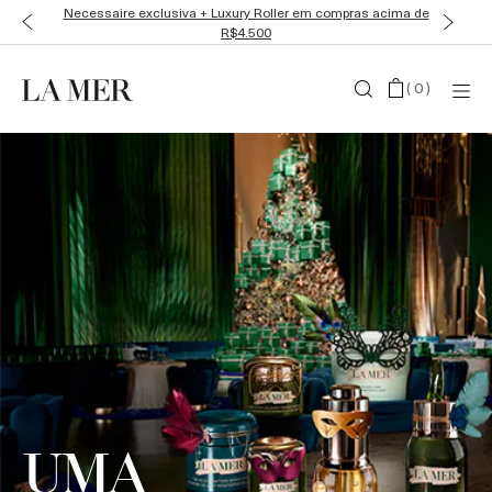
Ganhe Miniaturas Luxosas em todas as compras
(
0
)
UMA