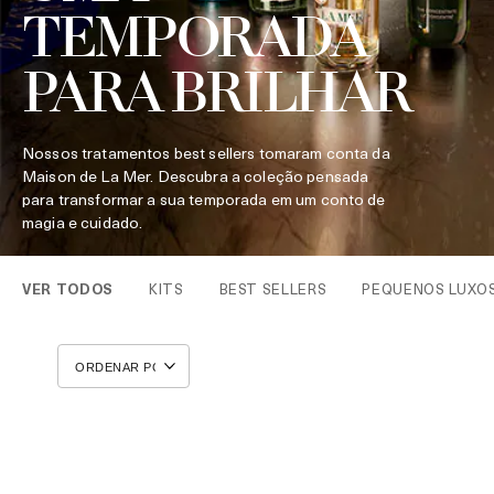
TEMPORADA
PARA BRILHAR
Nossos tratamentos best sellers tomaram conta da
Maison de La Mer. Descubra a coleção pensada
para transformar a sua temporada em um conto de
magia e cuidado.
VER TODOS
KITS
BEST SELLERS
PEQUENOS LUXO