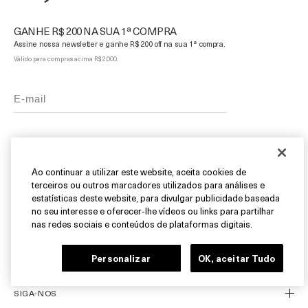
GANHE R$ 200 NA SUA 1ª COMPRA
Assine nossa newsletter e ganhe R$ 200 off na sua 1ª compra.
Válido para compras acima R$ 2.000.
DESCUBRA
Ao continuar a utilizar este website, aceita cookies de
terceiros ou outros marcadores utilizados para análises e
estatísticas deste website, para divulgar publicidade baseada
Nosso Legado
no seu interesse e oferecer-lhe vídeos ou links para partilhar
nas redes sociais e conteúdos de plataformas digitais.
Nossa Arte
ATENDIMENTO AO CLIENTE
Miracle Broth™
Personalizar
OK, aceitar Tudo
Blue Heart
Meu Perfil
Ofertas
Fale Conosco
SIGA-NOS