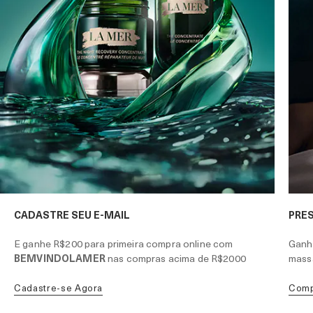
CADASTRE SEU E-MAIL
PRE
E ganhe R$200 para primeira compra online com
Ganhe
BEMVINDOLAMER
nas compras acima de R$2000
mass
Cadastre-se Agora
Com