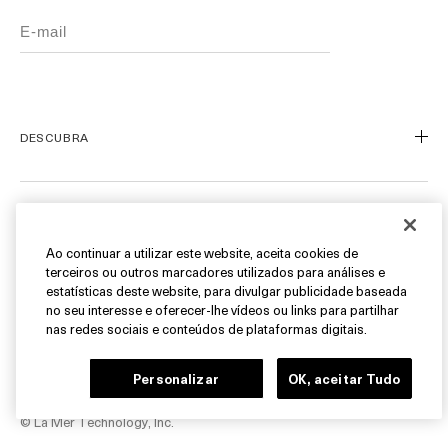
DESCUBRA
Nosso Legado
Nossa Arte
ATENDIMENTO AO CLIENTE
Miracle Broth™
Ao continuar a utilizar este website, aceita cookies de
terceiros ou outros marcadores utilizados para análises e
Blue Heart
Meu Perfil
estatísticas deste website, para divulgar publicidade baseada
Ofertas
Fale Conosco
no seu interesse e oferecer-lhe vídeos ou links para partilhar
SIGA-NOS
nas redes sociais e conteúdos de plataformas digitais.
Personal Shopper
Cancelamentos & Devoluções
Instagram
Personalizar
OK, aceitar Tudo
Encontre uma Boutique/SPA
Facebook
© La Mer Technology, Inc.
FAQ
Pinterest