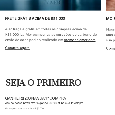
FRETE GRÁTIS ACIMA DE R$1.000
MOI
A entrega é grátis em todas as compras acima de
Noss
R$1.000. La Mer compensa as emissões de carbono do
uma v
envio de cada pedido realizado em
cremedelamer.com
.
sua p
compre agora
com
SEJA O PRIMEIRO
GANHE R$ 200 NA SUA 1ª COMPRA
Assine nossa newsletter e ganhe R$ 200 off na sua 1ª compra.
Válido para compras acima R$ 2.000.