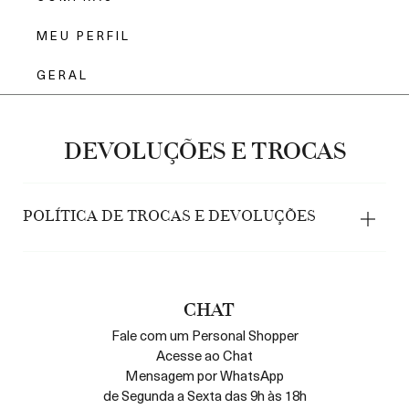
MEU PERFIL
GERAL
DEVOLUÇÕES E TROCAS
POLÍTICA DE TROCAS E DEVOLUÇÕES
A venda dos disponíveis ness site WWW.LAMER.COM.BR
("SITE") é de responsabilidade da ELEGÂNCIA
DISTRIBUIDORA DE COSMÉTICOS LTDA. Empresa inscrita
CHAT
no CNPJ sob o nº. 08.377.511/0093-57, localizada na– Praça
Fale com um Personal Shopper
Ge. Gentil Falcão, 108 – 15º andar | Cidade Monções | São
Acesse ao Chat
Paulo-SP | CEP: 04571-150. A operação logística de entrega
Mensagem por WhatsApp
dos produtos de venda online é de responsabilidade da
INFRACOMMERCE – Endereço do Centro de Distribuição: Av.
de Segunda a Sexta das 9h às 18h