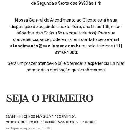
de Segunda a Sexta das 9h30 às 17h
reembolso, após o recebimento da devolução do
produto e de análise das condições do lacre,
embalagem e produto entregue. O valor total ou
Nossa Central de Atendimento ao Cliente está à sua
parcial do reembolso será aplicado de acordo com
disposição de segunda a sexta-feira, das 9h às 19h, e aos
o cumprimento das condições dispostas nas
sábados, das 9h às 15h (exceto feriados). Para sua
instruções desse documento;
conveniência, você pode entrar em contato pelo e-mail
Os custos de transporte para devoluções por
atendimento@sac.lamer.com.br
ou pelo telefone
(11)
arrependimento de compra são de
3716-1663
.
responsabilidade da La Mer Brasil Online;
Ressaltamos que não são realizados reembolsos
Será um prazer atendê-lo (a) e oferecer a experiência La Mer
de amostras e/ou brindes.
com toda a dedicação que você merece.
VÍCIOS E/OU DEFEITOS NO PRODUTO
Todos os nossos produtos respeitam a garantia legal de 30
SEJA O PRIMEIRO
(trinta) dias corridos para quaisquer vícios e/ou defeitos, desde
que não sejam decorrentes do uso ou armazenamento
incorretos ou inapropriado do produto. Uma vez que o vício
GANHE R$ 200 NA SUA 1ª COMPRA
e/ou defeito seja comprovado, você, como todo Usuário,
Assine nossa newsletter e ganhe R$ 200 off na sua 1ª compra.
poderá optar pelo reembolso do valor total do item ou, pelo
Válido para compras acima R$ 2.000.
abatimento proporcional do preço do valor total da sua compra,