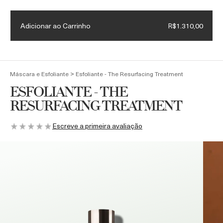
Ganhe Miniaturas Luxosas em todas as compras
Adicionar ao Carrinho
R$1.310,00
(
0
)
>
Máscara e Esfoliante
Esfoliante - The Resurfacing Treatment
ESFOLIANTE - THE
RESURFACING TREATMENT
Escreve a primeira avaliação