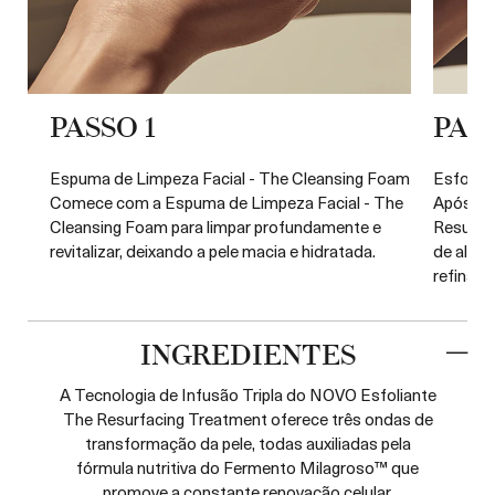
PASSO 1
PASS
Espuma de Limpeza Facial - The Cleansing Foam
Esfolian
Comece com a Espuma de Limpeza Facial - The
Após a l
Cleansing Foam para limpar profundamente e
Resurfa
revitalizar, deixando a pele macia e hidratada.
de algodã
refinar.
INGREDIENTES
A Tecnologia de Infusão Tripla do NOVO Esfoliante
The Resurfacing Treatment oferece três ondas de
transformação da pele, todas auxiliadas pela
fórmula nutritiva do Fermento Milagroso™ que
promove a constante renovação celular.