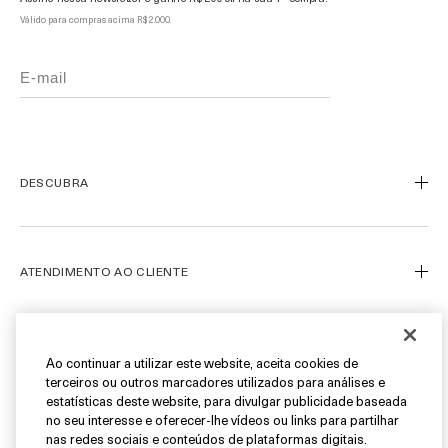
Válido para compras acima R$ 2.000.
DESCUBRA
Nosso Legado
Nossa Arte
ATENDIMENTO AO CLIENTE
Miracle Broth™
Blue Heart
Meu Perfil
Ofertas
Fale Conosco
SIGA-NOS
Ao continuar a utilizar este website, aceita cookies de
terceiros ou outros marcadores utilizados para análises e
Personal Shopper
estatísticas deste website, para divulgar publicidade baseada
Cancelamentos & Devoluções
Instagram
no seu interesse e oferecer-lhe vídeos ou links para partilhar
nas redes sociais e conteúdos de plataformas digitais.
Encontre uma Boutique/SPA
Facebook