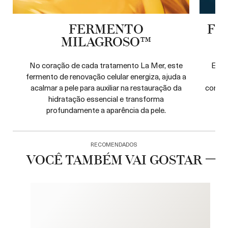
FERMENTO
FE
MILAGROSO™
No coração de cada tratamento La Mer, este
Este
fermento de renovação celular energiza, ajuda a
es
acalmar a pele para auxiliar na restauração da
contin
hidratação essencial e transforma
pH
profundamente a aparência da pele.
RECOMENDADOS
VOCÊ TAMBÉM VAI GOSTAR