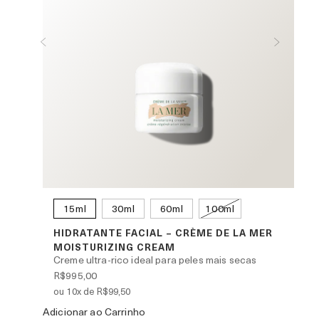
15ml
30ml
60ml
100ml
ENCE
HIDRATANTE FACIAL – CRÈME DE LA MER
L
L
MOISTURIZING CREAM
d
que
Creme ultra-rico ideal para peles mais secas
e
da
R$995,00
R
ou 10x de R$99,50
o
Adicionar ao Carrinho