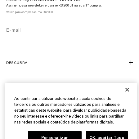
Assine nossa newsletter e ganhe R$ 200 off na sua 1ª compra.
Válido para compras acima R$ 2.000.
DESCUBRA
Nosso Legado
Nossa Arte
ATENDIMENTO AO CLIENTE
Miracle Broth™
Ao continuar a utilizar este website, aceita cookies de
terceiros ou outros marcadores utilizados para análises e
Blue Heart
Meu Perfil
estatísticas deste website, para divulgar publicidade baseada
Ofertas
Fale Conosco
no seu interesse e oferecer-lhe vídeos ou links para partilhar
SIGA-NOS
nas redes sociais e conteúdos de plataformas digitais.
Personal Shopper
Cancelamentos & Devoluções
Instagram
Personalizar
OK, aceitar Tudo