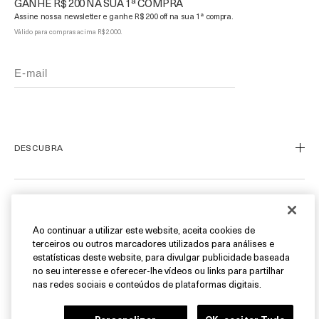
GANHE R$ 200 NA SUA 1ª COMPRA
Assine nossa newsletter e ganhe R$ 200 off na sua 1ª compra.
Válido para compras acima R$ 2.000.
DESCUBRA
Nosso Legado
Nossa Arte
ATENDIMENTO AO CLIENTE
Miracle Broth™
Ao continuar a utilizar este website, aceita cookies de
terceiros ou outros marcadores utilizados para análises e
Blue Heart
Meu Perfil
estatísticas deste website, para divulgar publicidade baseada
Ofertas
Fale Conosco
no seu interesse e oferecer-lhe vídeos ou links para partilhar
SIGA-NOS
nas redes sociais e conteúdos de plataformas digitais.
Personal Shopper
Cancelamentos & Devoluções
Instagram