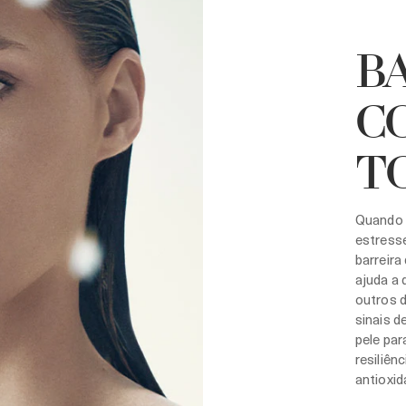
B
C
T
Quando 
estresse
barreira
ajuda a 
outros d
sinais 
pele par
resiliên
antioxid