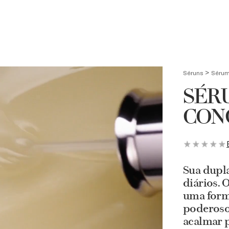
Creme para as Mãos de presente em compras acima de R$3.500
UBRA
BUSCA
>
Séruns
Sérum
SÉRU
CON
Sua dupla
diários.
uma forma
poderoso 
acalmar p