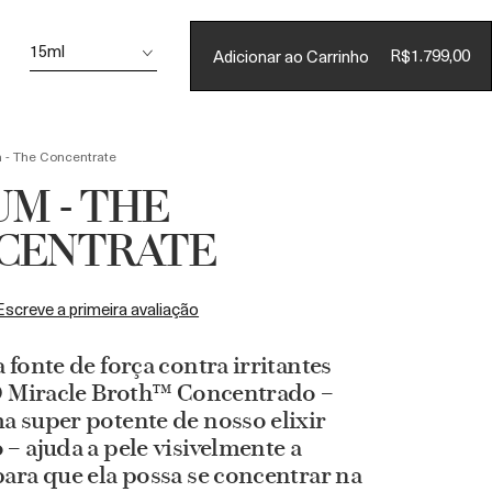
Conta
15ml
R$1.799,00
Adicionar ao Carrinho
CARRINHO
(
0
)
 - The Concentrate
M - THE
CENTRATE
Escreve a primeira avaliação
 fonte de força contra irritantes
 O Miracle Broth™ Concentrado –
 super potente de nosso elixir
– ajuda a pele visivelmente a
ara que ela possa se concentrar na