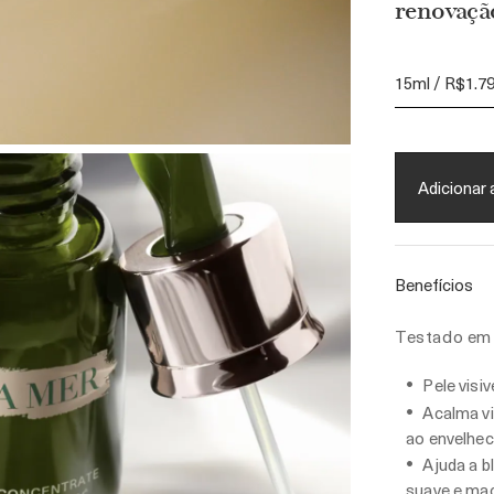
renovação
15ml / R$1.7
Adicionar 
Benefícios
Testado em 
Pele visi
Acalma vi
ao envelhe
Ajuda a b
suave e ma