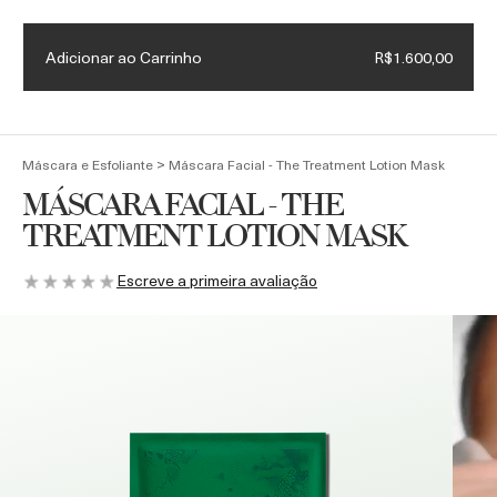
Necessaire exclusiva + Luxury Roller em compras acima de
R$4.500
Adicionar ao Carrinho
R$1.600,00
(
0
)
>
Máscara e Esfoliante
Máscara Facial - The Treatment Lotion Mask
MÁSCARA FACIAL - THE
TREATMENT LOTION MASK
Escreve a primeira avaliação