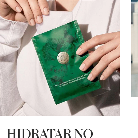
A
M
HIDRATAR NO