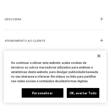
DESCUBRA
Nosso Legado
Nossa Arte
ATENDIMENTO AO CLIENTE
Miracle Broth™
Blue Heart
Meu Perfil
Ofertas
Fale Conosco
SIGA-NOS
Ao continuar a utilizar este website, aceita cookies de
terceiros ou outros marcadores utilizados para análises e
Personal Shopper
estatísticas deste website, para divulgar publicidade baseada
Cancelamentos & Devoluções
Instagram
no seu interesse e oferecer-lhe vídeos ou links para partilhar
nas redes sociais e conteúdos de plataformas digitais.
Encontre uma Boutique/SPA
Facebook
© La Mer Technology, Inc.
FAQ
Pinterest
Personalizar
OK, aceitar Tudo
Carreiras
YouTube
Gerenciar Cookies do Site