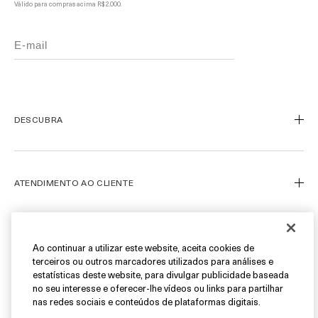
Válido para compras acima R$ 2.000.
DESCUBRA
Nosso Legado
Nossa Arte
ATENDIMENTO AO CLIENTE
Miracle Broth™
Blue Heart
Meu Perfil
Ofertas
Fale Conosco
SIGA-NOS
Ao continuar a utilizar este website, aceita cookies de
terceiros ou outros marcadores utilizados para análises e
Personal Shopper
estatísticas deste website, para divulgar publicidade baseada
Cancelamentos & Devoluções
Instagram
no seu interesse e oferecer-lhe vídeos ou links para partilhar
nas redes sociais e conteúdos de plataformas digitais.
Encontre uma Boutique/SPA
Facebook