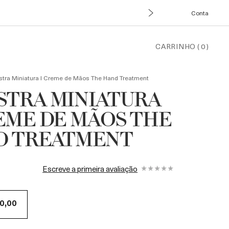
Conta
CARRINHO
(
0
)
tra Miniatura l Creme de Mãos The Hand Treatment
TRA MINIATURA
EME DE MÃOS THE
D TREATMENT
Escreve a primeira avaliação
0,00