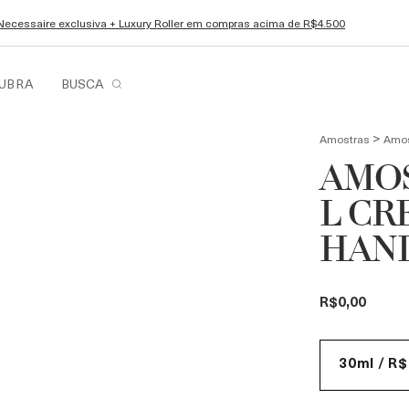
Necessaire exclusiva + Luxury Roller em compras acima de R$4.500
UBRA
BUSCA
>
Amostras
Amos
AMOS
L CR
HAN
R$0,00
30ml / R$