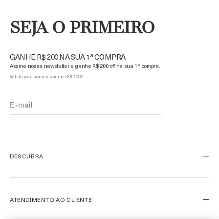
SEJA O PRIMEIRO
GANHE R$ 200 NA SUA 1ª COMPRA
Assine nossa newsletter e ganhe R$ 200 off na sua 1ª compra.
Válido para compras acima R$ 2.000.
DESCUBRA
Nosso Legado
Nossa Arte
ATENDIMENTO AO CLIENTE
Miracle Broth™