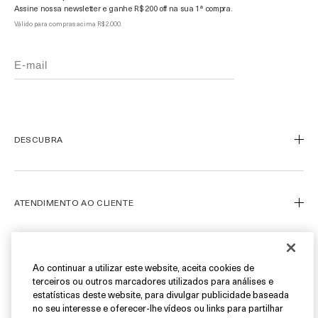
Assine nossa newsletter e ganhe R$ 200 off na sua 1ª compra.
Válido para compras acima R$ 2.000.
DESCUBRA
Nosso Legado
Nossa Arte
ATENDIMENTO AO CLIENTE
Miracle Broth™
Blue Heart
Meu Perfil
Ofertas
Fale Conosco
SIGA-NOS
Ao continuar a utilizar este website, aceita cookies de
terceiros ou outros marcadores utilizados para análises e
Personal Shopper
estatísticas deste website, para divulgar publicidade baseada
Cancelamentos & Devoluções
Instagram
no seu interesse e oferecer-lhe vídeos ou links para partilhar