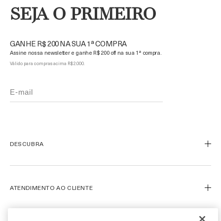
SEJA O PRIMEIRO
GANHE R$ 200 NA SUA 1ª COMPRA
Assine nossa newsletter e ganhe R$ 200 off na sua 1ª compra.
Válido para compras acima R$ 2.000.
DESCUBRA
Nosso Legado
Nossa Arte
ATENDIMENTO AO CLIENTE
Miracle Broth™
Blue Heart
Meu Perfil