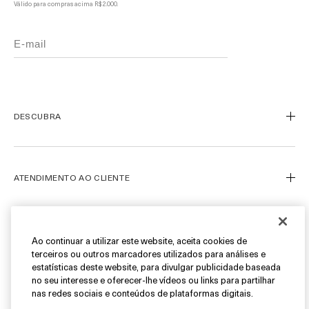
Válido para compras acima R$ 2.000.
DESCUBRA
Nosso Legado
Nossa Arte
ATENDIMENTO AO CLIENTE
Miracle Broth™
Blue Heart
Meu Perfil
Ofertas
Fale Conosco
SIGA-NOS
Ao continuar a utilizar este website, aceita cookies de
terceiros ou outros marcadores utilizados para análises e
Personal Shopper
estatísticas deste website, para divulgar publicidade baseada
Cancelamentos & Devoluções
Instagram
no seu interesse e oferecer-lhe vídeos ou links para partilhar
nas redes sociais e conteúdos de plataformas digitais.
Encontre uma Boutique/SPA
Facebook