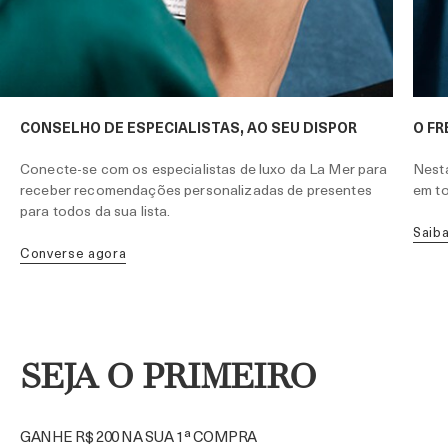
CONSELHO DE ESPECIALISTAS, AO SEU DISPOR
O FR
Conecte-se com os especialistas de luxo da La Mer para
Nesta
receber recomendações personalizadas de presentes
em to
para todos da sua lista.
Saib
Converse agora
SEJA O PRIMEIRO
GANHE R$ 200 NA SUA 1ª COMPRA