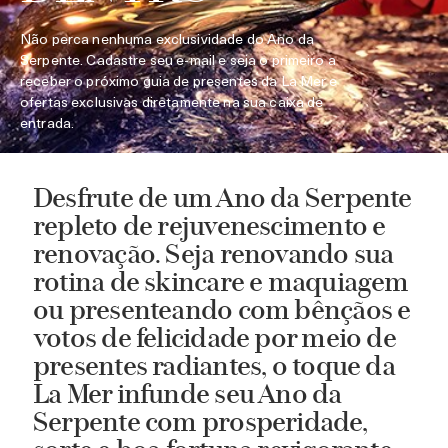
Não perca nenhuma exclusividade do Ano da
Serpente. Cadastre seu e-mail e seja o primeiro a
receber o próximo guia de presentes da La Mer e
ofertas exclusivas diretamente na sua caixa de
entrada.
Desfrute de um Ano da Serpente
repleto de rejuvenescimento e
renovação. Seja renovando sua
rotina de skincare e maquiagem
ou presenteando com bênçãos e
votos de felicidade por meio de
presentes radiantes, o toque da
La Mer infunde seu Ano da
Serpente com prosperidade,