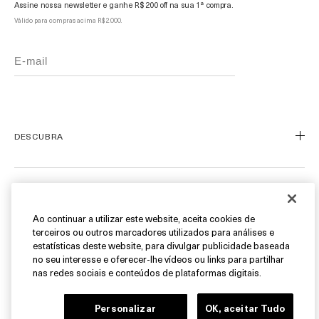
Assine nossa newsletter e ganhe R$ 200 off na sua 1ª compra.
Válido para compras acima R$ 2.000.
DESCUBRA
Nosso Legado
Nossa Arte
ATENDIMENTO AO CLIENTE
Miracle Broth™
Ao continuar a utilizar este website, aceita cookies de
terceiros ou outros marcadores utilizados para análises e
Blue Heart
Meu Perfil
estatísticas deste website, para divulgar publicidade baseada
Ofertas
Fale Conosco
no seu interesse e oferecer-lhe vídeos ou links para partilhar
SIGA-NOS
nas redes sociais e conteúdos de plataformas digitais.
Personal Shopper
Cancelamentos & Devoluções
Instagram
Personalizar
OK, aceitar Tudo