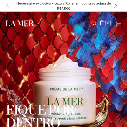
Necessaire exclusiva + Luxury Roller em compras acima de
R$4.500
(
0
)
FIQUE POR
DENTRO