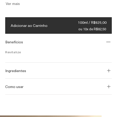
Ver mais
Embalagem redesenhada com um
pensamento sustentável, que incorpora no
100ml / R$825,00
mínimo 45% PCR e princípios de reciclagem
Adicionar ao Carrinho
ou 10x de R$82,50
sempre que possível.
Benefícios
Revitalize
Ingredientes
Como usar