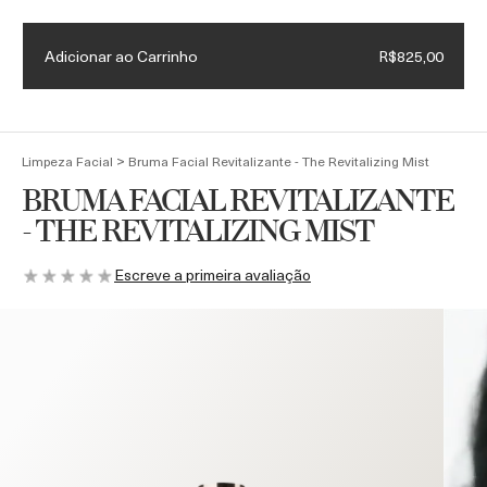
Necessaire exclusiva + Luxury Roller em compras acima de
R$4.500
Adicionar ao Carrinho
R$825,00
(
0
)
>
Limpeza Facial
Bruma Facial Revitalizante - The Revitalizing Mist
BRUMA FACIAL REVITALIZANTE
- THE REVITALIZING MIST
Escreve a primeira avaliação