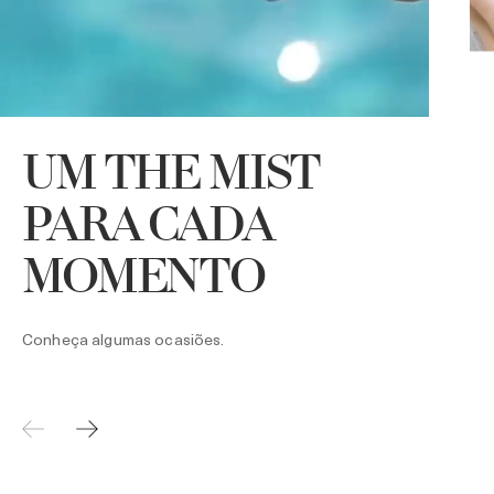
UM THE MIST
U
A
PARA CADA
h
MOMENTO
Conheça algumas ocasiões.