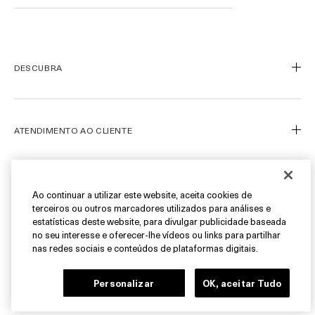
DESCUBRA
Nosso Legado
Nossa Arte
ATENDIMENTO AO CLIENTE
Miracle Broth™
Blue Heart
Meu Perfil
Ofertas
Fale Conosco
SIGA-NOS
Ao continuar a utilizar este website, aceita cookies de
terceiros ou outros marcadores utilizados para análises e
Personal Shopper
estatísticas deste website, para divulgar publicidade baseada
Cancelamentos & Devoluções
Instagram
no seu interesse e oferecer-lhe vídeos ou links para partilhar
nas redes sociais e conteúdos de plataformas digitais.
Encontre uma Boutique/SPA
Facebook
© La Mer Technology, Inc.
FAQ
Pinterest
Personalizar
OK, aceitar Tudo
Carreiras
YouTube
Gerenciar Cookies do Site