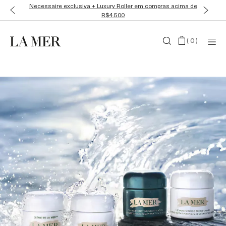
Necessaire exclusiva + Luxury Roller em compras acima de
R$4.500
(
0
)