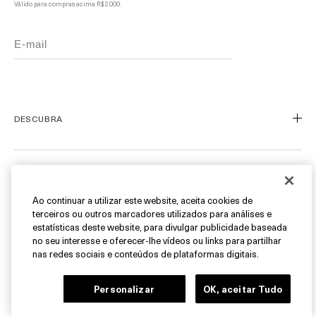
Válido para compras acima R$ 2.000.
DESCUBRA
Nosso Legado
Nossa Arte
ATENDIMENTO AO CLIENTE
Miracle Broth™
Ao continuar a utilizar este website, aceita cookies de
terceiros ou outros marcadores utilizados para análises e
Blue Heart
Meu Perfil
estatísticas deste website, para divulgar publicidade baseada
Ofertas
Fale Conosco
no seu interesse e oferecer-lhe vídeos ou links para partilhar
SIGA-NOS
nas redes sociais e conteúdos de plataformas digitais.
Personal Shopper
Cancelamentos & Devoluções
Instagram
Personalizar
OK, aceitar Tudo
Encontre uma Boutique/SPA
Facebook