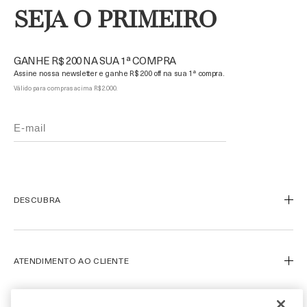
SEJA O PRIMEIRO
GANHE R$ 200 NA SUA 1ª COMPRA
Assine nossa newsletter e ganhe R$ 200 off na sua 1ª compra.
Válido para compras acima R$ 2.000.
DESCUBRA
Nosso Legado
Nossa Arte
ATENDIMENTO AO CLIENTE
Miracle Broth™
Blue Heart
Meu Perfil