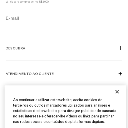
Válido para compras acima R$ 2.000.
DESCUBRA
Nosso Legado
Nossa Arte
ATENDIMENTO AO CLIENTE
Miracle Broth™
Blue Heart
Meu Perfil
Ofertas
Fale Conosco
SIGA-NOS
Ao continuar a utilizar este website, aceita cookies de
terceiros ou outros marcadores utilizados para análises e
Personal Shopper
estatísticas deste website, para divulgar publicidade baseada
Cancelamentos & Devoluções
Instagram
no seu interesse e oferecer-lhe vídeos ou links para partilhar
nas redes sociais e conteúdos de plataformas digitais.
Encontre uma Boutique/SPA
Facebook